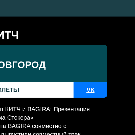
КИТЧ
ОВГОРОД
ИЛЕТЫ
VK
пп КИТЧ и BAGIRA: Презентация
ма Стокера»
ппа BAGIRA совместно с
выпустили совместный трек