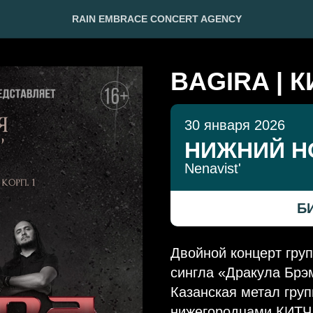
RAIN EMBRACE CONCERT AGENCY
BAGIRA | 
30 января 2026
НИЖНИЙ Н
Nenavist'
Б
Двойной концерт гру
сингла «Дракула Брэ
Казанская метал гру
нижегородцами КИТЧ 